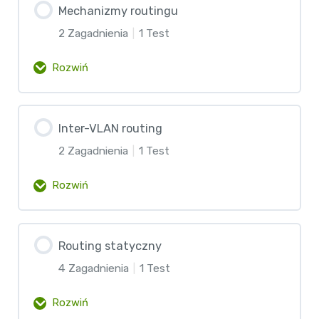
Działanie agregacji łącz
Mechanizmy routingu
Test – Protokół STP
2 Zagadnienia
|
1 Test
Warstwa trzecia dla VLANów
Konfiguracja agregacji łącz
Rozwiń
Test – VLAN-y
Test – Agregacja EtherChannel
Zawartość lekcji
Inter-VLAN routing
0% Ukończono
0/2 etapów
2 Zagadnienia
|
1 Test
Proces decyzyjny w routingu
Rozwiń
Działanie routingu na routerach
Zawartość lekcji
Routing statyczny
0% Ukończono
0/2 etapów
Test – Mechanizmy routingu
4 Zagadnienia
|
1 Test
Inter-VLAN Routing na routerach
Rozwiń