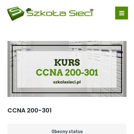
Skip
Mai
to
Men
content
CCNA 200-301
Obecny status