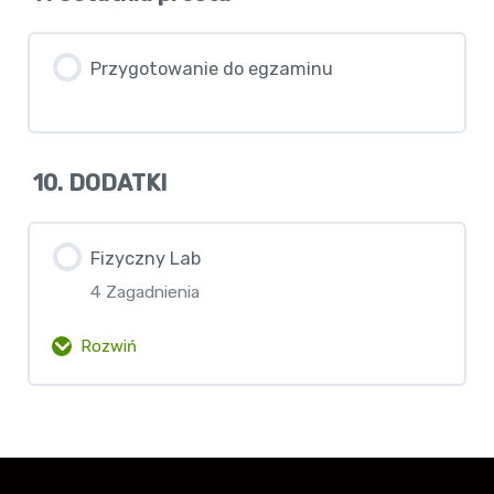
Przygotowanie do egzaminu
10. DODATKI
Fizyczny Lab
4 Zagadnienia
Rozwiń
Zawartość lekcji
0% Ukończono
0/4 etapów