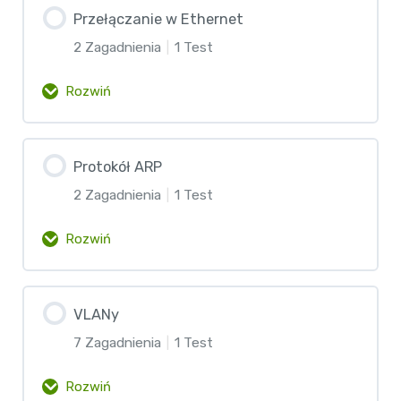
Protokoły warstwy fizycznej
Przełączanie w Ethernet
Format ramki
2 Zagadnienia
|
1 Test
Przewody miedziane
Rozwiń
Test – Warstwa łącza danych
Światłowody
Zawartość lekcji
Protokół ARP
0% Ukończono
0/2 etapów
Medium bezprzewodowe
2 Zagadnienia
|
1 Test
Protokół Ethernet
Rozwiń
Test – Warstwa fizyczna
Przełączanie w sieci LAN
Zawartość lekcji
VLANy
0% Ukończono
0/2 etapów
Test – Przełączanie w Ethernet
7 Zagadnienia
|
1 Test
Zasada działania protokołu ARP
Rozwiń