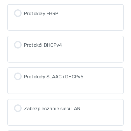
Zastosowanie sieci WAN
Test – Routing statyczny
Konfiguracja OSPF
Protokoły FHRP
Działanie sieci WAN
Test – Mechanizmy Single-Area
OSPFv2
Standardy łączności internetowej
Protokół DHCPv4
Test – Sieci WAN
Protokoły SLAAC i DHCPv6
Zabezpieczanie sieci LAN