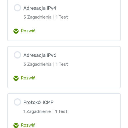
Zawartość lekcji
Adresacja IPv4
0% Ukończono
0/3 etapów
Protokół UDP
5 Zagadnienia
|
1 Test
Protokoły warstwy sieciowej
Rozwiń
Test – Warstwa transportowa
Routing
Zawartość lekcji
Adresacja IPv6
0% Ukończono
0/5 etapów
Routery
3 Zagadnienia
|
1 Test
Podstawy IPv4
Rozwiń
Test – Warstwa sieciowa
Planowanie adresacji IPv4
Zawartość lekcji
Protokół ICMP
0% Ukończono
0/3 etapów
Komunikacja IPv4
1 Zagadnienie
|
1 Test
IPv6 w pigułce
Rozwiń
Pule adresów IPv4