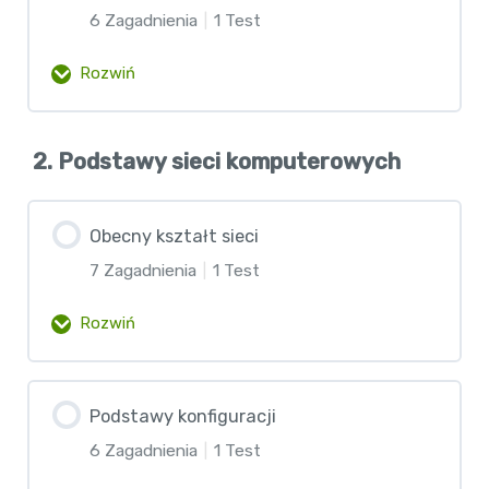
Misja kursu
6 Zagadnienia
|
1 Test
Śledzenie postępów
Rozwiń
Tracker zagadnień
Zawartość lekcji
2. Podstawy sieci komputerowych
0% Ukończono
0/6 etapów
Wprowadzenie do labowania
Obecny kształt sieci
7 Zagadnienia
|
1 Test
Labowanie w Packet Tracer
Rozwiń
Licencjonowanie IOS
Zawartość lekcji
Podstawy konfiguracji
0% Ukończono
0/7 etapów
Labowanie w EVE-NG
6 Zagadnienia
|
1 Test
Wprowadzenie do lekcji – Obecny