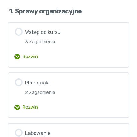
1. Sprawy organizacyjne
Wstęp do kursu
3 Zagadnienia
Rozwiń
Zawartość lekcji
Plan nauki
0% Ukończono
0/3 etapów
2 Zagadnienia
Powitanie
Rozwiń
Kim jest Twój instruktor?
Zawartość lekcji
Labowanie
0% Ukończono
0/2 etapów