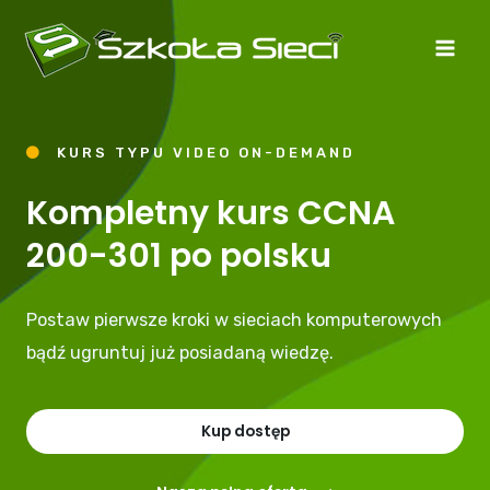
Skip
Mai
to
Men
content
KURS TYPU VIDEO ON-DEMAND
Kompletny kurs CCNA
200-301 po polsku
Postaw pierwsze kroki w sieciach komputerowych
bądź ugruntuj już posiadaną wiedzę.
Kup dostęp